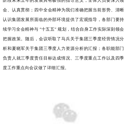
阶段未来五年的发展具有极强的指导意义，全体人员要深入领
会、认真贯彻；四中全会精神为我们准确把握当前形势、清晰
认识集团发展所面临的外部环境提供了宏观指导，各部门要持
续学习全会精神与 “十五五” 规划，结合自身工作实际深刻领会
把握政策。随后，会议听取了马兵关于集团三季度经营情况分
析和夏晓军关于集团三季度人力资源分析的汇报；各职能部门
负责人就三季度责任目标达成情况、三季度重点工作以及四季
度工作重点向会议做了详细汇报。