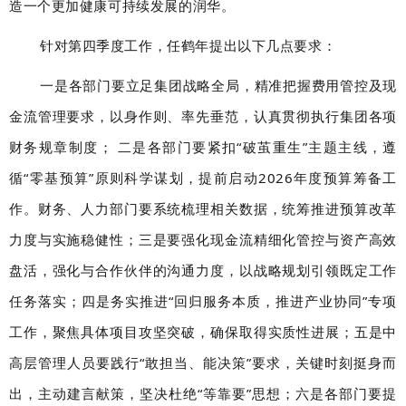
造一个更加健康可持续发展的润华。
针对第四季度工作，任鹤年提出以下几点要求：
一是各部门要立足集团战略全局，精准把握费用管控及现
金流管理要求，以身作则、率先垂范，认真贯彻执行集团各项
财务规章制度；
二是各部门要紧扣
“破茧重生”主题主线，遵
循“零基预算”原则科学谋划，提前启动2026年度预算筹备工
作。财务、人力部门要系统梳理相关数据，统筹推进预算改革
力度与实施稳健性；三是要强化现金流精细化管控与资产高效
盘活，强化与合作伙伴的沟通力度，以战略规划引领既定工作
任务落实；四是务实推进“回归服务本质，推进产业协同”专项
工作，聚焦具体项目攻坚突破，确保取得实质性进展；五是中
高层管理人员要践行“敢担当、能决策”要求，关键时刻挺身而
出，主动建言献策，坚决杜绝“等靠要”思想；六是各部门要提