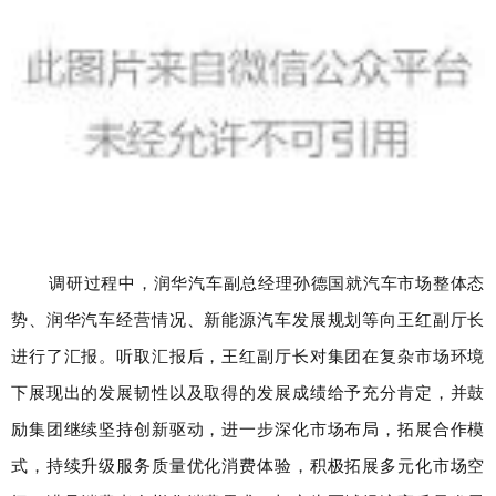
调研过程中，润华汽车副总经理孙德国就汽车市场整体态
势、润华汽车经营情况、新能源汽车发展规划等向王红副厅长
进行了汇报。听取汇报后，王红副厅长对集团在复杂市场环境
下展现出的发展韧性以及取得的发展成绩给予充分肯定，并鼓
励集团继续坚持创新驱动，进一步深化市场布局，拓展合作模
式，持续升级服务质量优化消费体验，积极拓展多元化市场空